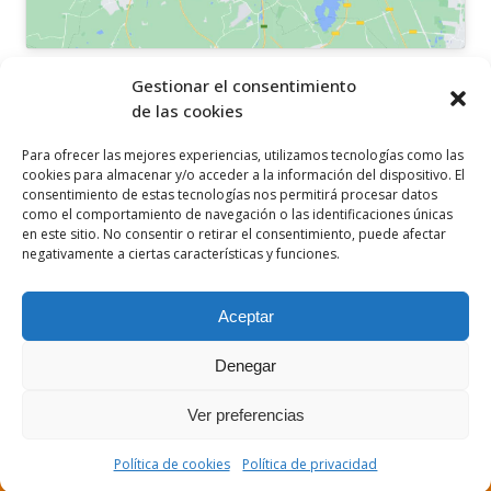
OTROS ENLACES
Gestionar el consentimiento
de las cookies
Política de privacidad
Para ofrecer las mejores experiencias, utilizamos tecnologías como las
Política de cookies
cookies para almacenar y/o acceder a la información del dispositivo. El
consentimiento de estas tecnologías nos permitirá procesar datos
Aviso legal
como el comportamiento de navegación o las identificaciones únicas
en este sitio. No consentir o retirar el consentimiento, puede afectar
Canal ético
negativamente a ciertas características y funciones.
SÍGUENOS EN
Aceptar
Denegar
Ver preferencias
© 2021 Ceclor. Todos los derechos reservados. Desarrollado por
ComarcalEcommerce
Política de cookies
Política de privacidad