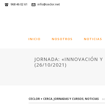
968 46 02 61
info@ceclor.net
INICIO
NOSOTROS
NOTICIAS
JORNADA: «INNOVACIÓN Y 
(26/10/2021)
CECLOR + CERCA
,
JORNADAS Y CURSOS
,
NOTICIAS
oc