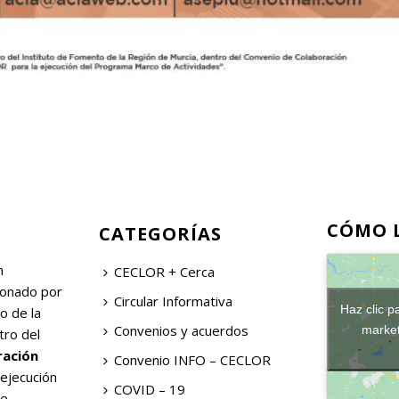
CÓMO 
CATEGORÍAS
n
CECLOR + Cerca
ionado por
Circular Informativa
Haz clic p
o de la
Convenios y acuerdos
market
tro del
ración
Convenio INFO – CECLOR
 ejecución
COVID – 19
de