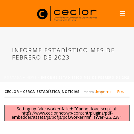
INFORME ESTADÍSTICO MES DE
FEBRERO DE 2023
PORTADA
»
NEWS
»
INFORME ESTADÍSTICO MES DE FEBRERO DE 2023
Imprimir
Email
CECLOR + CERCA
,
ESTADÍSTICA
,
NOTICIAS
marzo 7, 2023
Setting up fake worker failed: "Cannot load script at:
https://www.ceclor.net/wp-content/plugins/pdf-
embedder/assets/js/pdfjs/pdf.worker.min.js?ver=2.2.228".