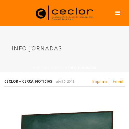
INFO JORNADAS
PORTADA
»
NEWS
»
INFO JORNADAS
Imprimir
Email
CECLOR + CERCA
,
NOTICIAS
abril 2, 2018