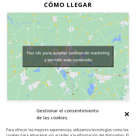
CÓMO LLEGAR
Haz clic para aceptar cookies de marketing
y permitir este contenido
OTROS ENLACES
Gestionar el consentimiento
de las cookies
Política de privacidad
Para ofrecer las mejores experiencias, utilizamos tecnologías como las
Política de cookies
cookies para almacenar y/o acceder a la información del dispositivo. El