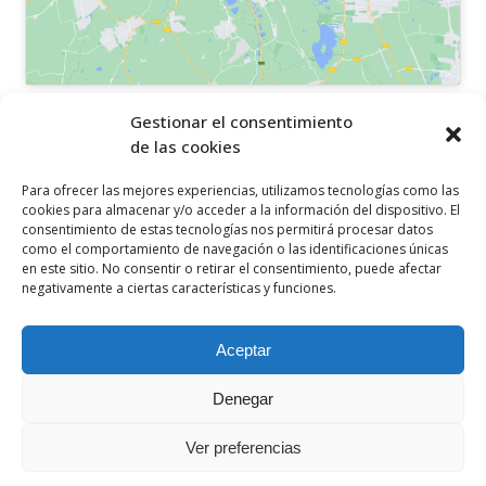
OTROS ENLACES
Gestionar el consentimiento
de las cookies
Política de privacidad
Para ofrecer las mejores experiencias, utilizamos tecnologías como las
Política de cookies
cookies para almacenar y/o acceder a la información del dispositivo. El
consentimiento de estas tecnologías nos permitirá procesar datos
Aviso legal
como el comportamiento de navegación o las identificaciones únicas
en este sitio. No consentir o retirar el consentimiento, puede afectar
Canal ético
negativamente a ciertas características y funciones.
SÍGUENOS EN
Aceptar
Denegar
Ver preferencias
© 2021 Ceclor. Todos los derechos reservados. Desarrollado por