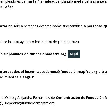
:
empleadores de
hasta 4 empleados
(plantilla media del año ante
e 50 años
.
ratar
no sólo a personas desempleadas sino también
a personas q
al de las 450 ayudas o hasta el 30 de junio de 2024.
án disponibles en
fundacionmapfre.org
AQUÍ
interesados el buzón:
accedemos@fundacionmapfre.org
a tr
cedimientos a seguir.
del Olmo y Alejandra Fernández, de
Comunicación de Fundación 
g
y
Alejandra@fundacionmapfre.org