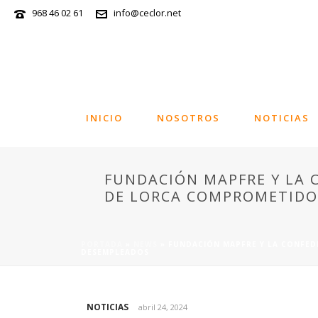
968 46 02 61
info@ceclor.net
INICIO
NOSOTROS
NOTICIAS
FUNDACIÓN MAPFRE Y LA 
DE LORCA COMPROMETIDO
PORTADA
»
NEWS
»
FUNDACIÓN MAPFRE Y LA CONFED
DESEMPLEADOS
NOTICIAS
abril 24, 2024