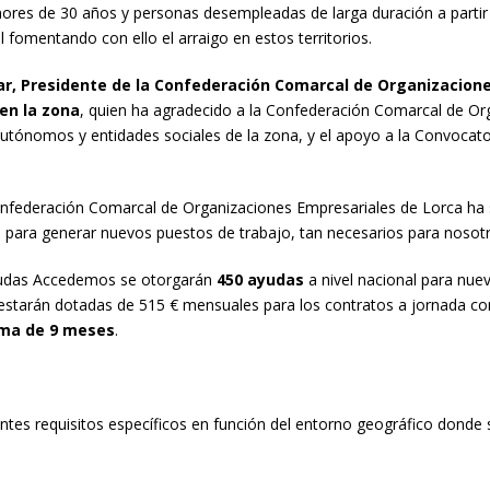
enores de 30 años y personas desempleadas de larga duración a parti
fomentando con ello el arraigo en estos territorios.
ar, Presidente de la Confederación Comarcal de Organizacione
en la zona
, quien ha agradecido a la Confederación Comarcal de Or
tónomos y entidades sociales de la zona, y el apoyo a la Convoca
onfederación Comarcal de Organizaciones Empresariales de Lorca ha se
o para generar nuevos puestos de trabajo, tan necesarios para nosot
 ayudas Accedemos se otorgarán
450 ayudas
a nivel nacional para nu
estarán dotadas de 515 € mensuales para los contratos a jornada com
ma de 9 meses
.
ntes requisitos específicos en función del entorno geográfico donde 