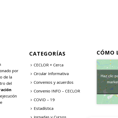
CÓMO 
CATEGORÍAS
n
CECLOR + Cerca
ionado por
Circular Informativa
Haz clic p
o de la
Convenios y acuerdos
market
tro del
ración
Convenio INFO – CECLOR
 ejecución
COVID – 19
de
Estadística
Jornadas y Cursos