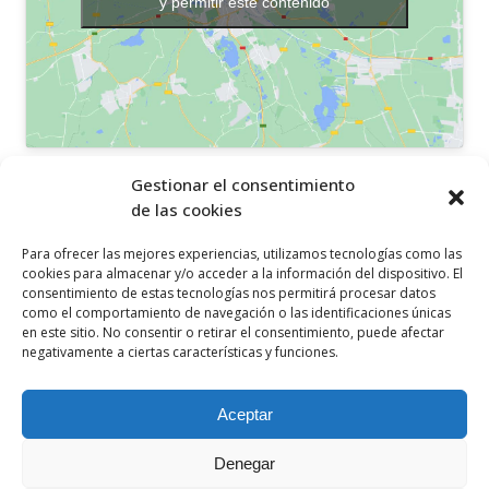
y permitir este contenido
OTROS ENLACES
Gestionar el consentimiento
de las cookies
Política de privacidad
Para ofrecer las mejores experiencias, utilizamos tecnologías como las
Política de cookies
cookies para almacenar y/o acceder a la información del dispositivo. El
consentimiento de estas tecnologías nos permitirá procesar datos
Aviso legal
como el comportamiento de navegación o las identificaciones únicas
en este sitio. No consentir o retirar el consentimiento, puede afectar
Canal ético
negativamente a ciertas características y funciones.
SÍGUENOS EN
Aceptar
Denegar