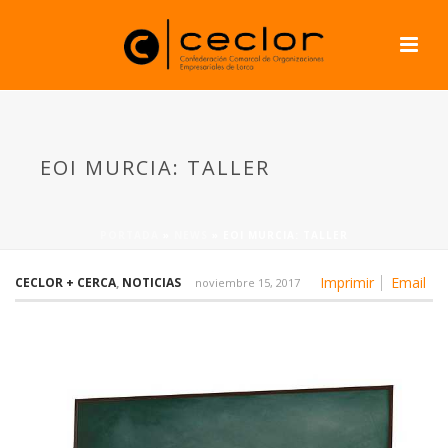
EOI MURCIA: TALLER
PORTADA
»
NEWS
»
EOI MURCIA: TALLER
Imprimir
Email
CECLOR + CERCA
,
NOTICIAS
noviembre 15, 2017