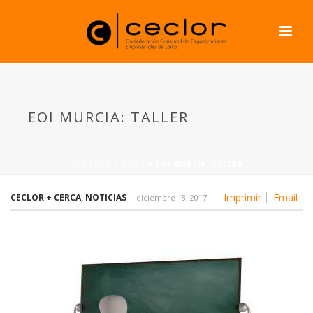
EOI MURCIA: TALLER
PORTADA
»
NEWS
»
EOI MURCIA: TALLER
Imprimir
Email
CECLOR + CERCA
,
NOTICIAS
diciembre 18, 2017