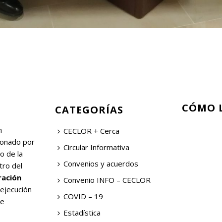
CÓMO 
CATEGORÍAS
n
CECLOR + Cerca
ionado por
Circular Informativa
o de la
Convenios y acuerdos
tro del
ración
Convenio INFO – CECLOR
 ejecución
COVID – 19
de
Estadística