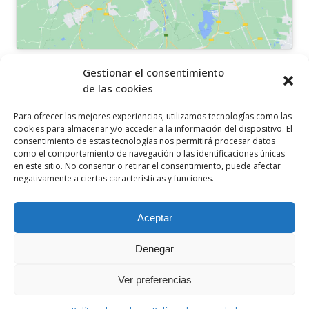
OTROS ENLACES
Gestionar el consentimiento
de las cookies
Política de privacidad
Para ofrecer las mejores experiencias, utilizamos tecnologías como las
Política de cookies
cookies para almacenar y/o acceder a la información del dispositivo. El
consentimiento de estas tecnologías nos permitirá procesar datos
Aviso legal
como el comportamiento de navegación o las identificaciones únicas
en este sitio. No consentir o retirar el consentimiento, puede afectar
Canal ético
negativamente a ciertas características y funciones.
SÍGUENOS EN
Aceptar
Denegar
Ver preferencias
© 2021 Ceclor. Todos los derechos reservados. Desarrollado por