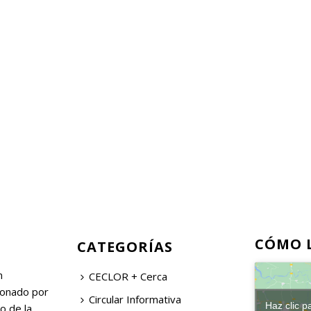
CÓMO 
CATEGORÍAS
n
CECLOR + Cerca
ionado por
Circular Informativa
Haz clic p
o de la