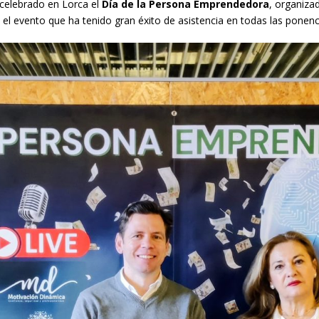
celebrado en Lorca el
Día de la Persona Emprendedora
, organiza
 el evento que ha tenido gran éxito de asistencia en todas las ponenci