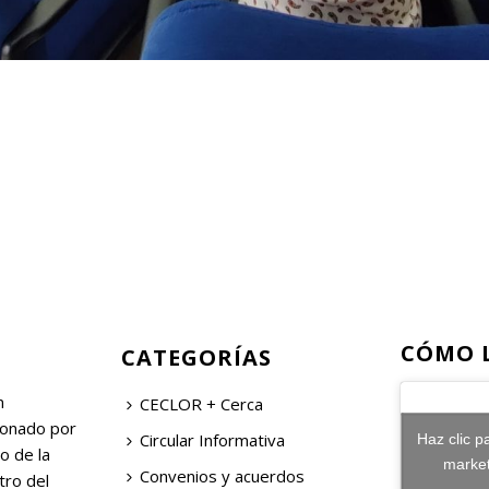
CÓMO 
CATEGORÍAS
n
CECLOR + Cerca
ionado por
Circular Informativa
Haz clic p
o de la
market
Convenios y acuerdos
tro del