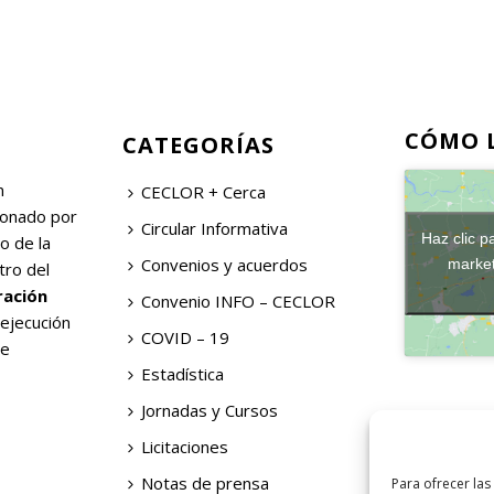
CÓMO 
CATEGORÍAS
n
CECLOR + Cerca
ionado por
Circular Informativa
Haz clic p
o de la
Convenios y acuerdos
market
tro del
ración
Convenio INFO – CECLOR
 ejecución
COVID – 19
de
Estadística
Jornadas y Cursos
Licitaciones
Notas de prensa
Para ofrecer las