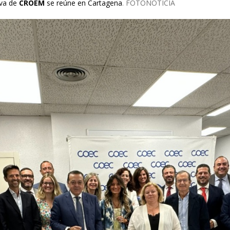
iva de
CROEM
se reúne en Cartagena
. FOTONOTICIA