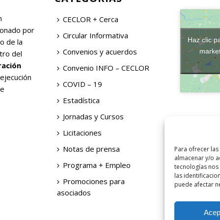
n
CECLOR + Cerca
ionado por
Circular Informativa
Haz clic p
o de la
Convenios y acuerdos
market
tro del
ración
Convenio INFO – CECLOR
 ejecución
COVID – 19
de
Estadística
Jornadas y Cursos
Licitaciones
Notas de prensa
Para ofrecer las
almacenar y/o ac
Programa + Empleo
tecnologías nos
las identificacio
Promociones para
puede afectar ne
asociados
Acep