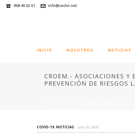
968 46 02 61
info@ceclor.net
INICIO
NOSOTROS
NOTICIAS
CROEM.- ASOCIACIONES Y
PREVENCIÓN DE RIESGOS L
PORTADA
»
NEWS
»
CROEM.- ASOCIACIONES Y E
COVID-19
,
NOTICIAS
julio 10, 2020