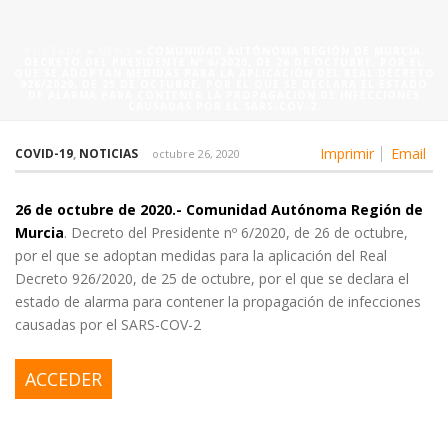
PORTADA
»
NEWS
»
COMUNIDAD AUTÓNOMA REGIÓN DE MURCIA.
DECRETO DEL PRESIDENTE Nº 6/2020, DE 26 DE OCTUBRE, POR EL
QUE SE ADOPTAN MEDIDAS PARA LA APLICACIÓN DEL REAL DECRETO
926/2020, DE 25 DE OCTUBRE, POR EL QUE SE DECLARA EL ESTADO
DE ALARMA PARA CONTENER LA PROPAGACIÓN DE INFECCIONES
CAUSADAS POR EL SARS-COV-2.
Imprimir
Email
COVID-19
,
NOTICIAS
octubre 26, 2020
26 de octubre de 2020.-
Comunidad Autónoma Región de
Murcia
. Decreto del Presidente nº 6/2020, de 26 de octubre,
por el que se adoptan medidas para la aplicación del Real
Decreto 926/2020, de 25 de octubre, por el que se declara el
estado de alarma para contener la propagación de infecciones
causadas por el SARS-COV-2
ACCEDER