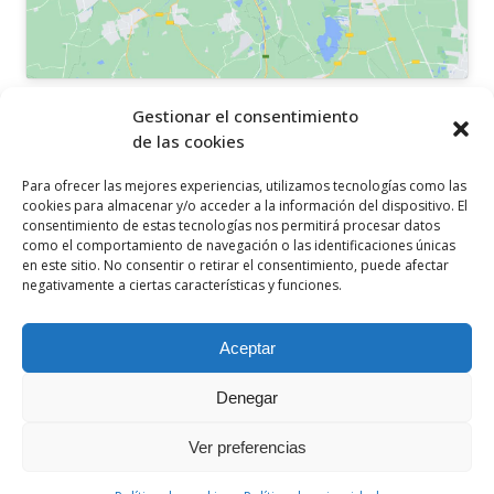
OTROS ENLACES
Gestionar el consentimiento
de las cookies
Política de privacidad
Para ofrecer las mejores experiencias, utilizamos tecnologías como las
Política de cookies
cookies para almacenar y/o acceder a la información del dispositivo. El
consentimiento de estas tecnologías nos permitirá procesar datos
Aviso legal
como el comportamiento de navegación o las identificaciones únicas
en este sitio. No consentir o retirar el consentimiento, puede afectar
Canal ético
negativamente a ciertas características y funciones.
SÍGUENOS EN
Aceptar
Denegar
Ver preferencias
© 2021 Ceclor. Todos los derechos reservados. Desarrollado por