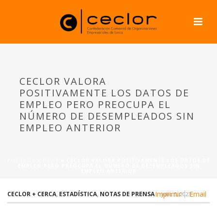
CECLOR VALORA
POSITIVAMENTE LOS DATOS DE
EMPLEO PERO PREOCUPA EL
NÚMERO DE DESEMPLEADOS SIN
EMPLEO ANTERIOR
PORTADA
»
NEWS
»
CECLOR VALORA POSITIVAMENTE LOS DATOS DE
EMPLEO PERO PREOCUPA EL NÚMERO DE DESEMPLEADOS SIN
EMPLEO ANTERIOR
Imprimir
Email
CECLOR + CERCA
,
ESTADÍSTICA
,
NOTAS DE PRENSA
julio 5, 2023