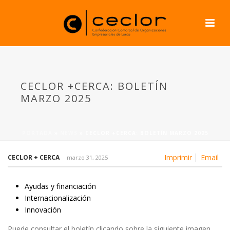
CECLOR +CERCA: BOLETÍN
MARZO 2025
PORTADA
»
NEWS
»
CECLOR +CERCA: BOLETÍN MARZO 2025
Imprimir
Email
CECLOR + CERCA
marzo 31, 2025
Ayudas y financiación
Internacionalización
Innovación
Puede consultar el boletín clicando sobre la siguiente imagen