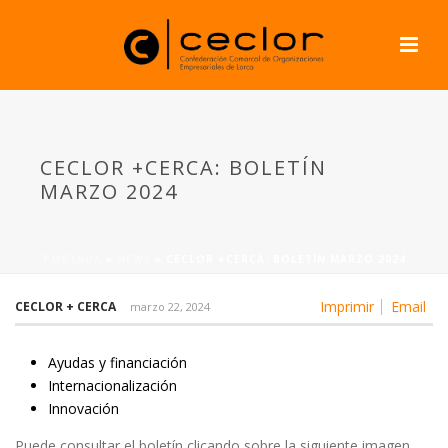
CECLOR +CERCA: BOLETÍN
MARZO 2024
PORTADA
»
NEWS
»
CECLOR +CERCA: BOLETÍN MARZO 2024
Imprimir
Email
CECLOR + CERCA
marzo 22, 2024
Ayudas y financiación
Internacionalización
Innovación
Puede consultar el boletín clicando sobre la siguiente imagen