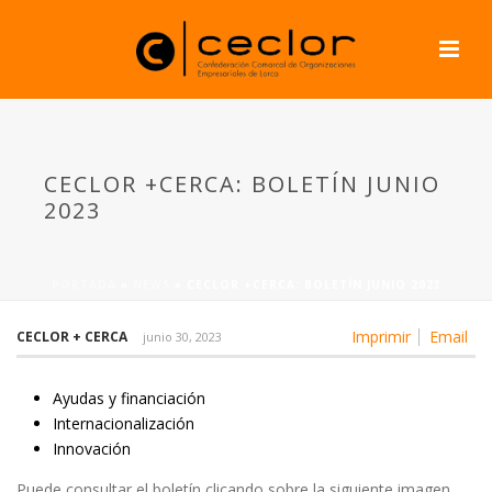
CECLOR +CERCA: BOLETÍN JUNIO
2023
PORTADA
»
NEWS
»
CECLOR +CERCA: BOLETÍN JUNIO 2023
Imprimir
Email
CECLOR + CERCA
junio 30, 2023
Ayudas y financiación
Internacionalización
Innovación
Puede consultar el boletín clicando sobre la siguiente imagen