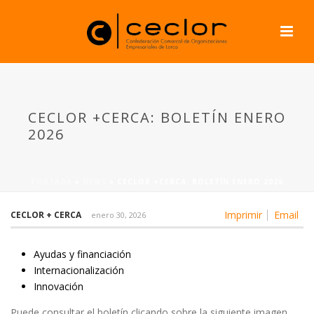
CECLOR +CERCA: BOLETÍN ENERO
2026
PORTADA
»
NEWS
»
CECLOR +CERCA: BOLETÍN ENERO 2026
Imprimir
Email
CECLOR + CERCA
enero 30, 2026
Ayudas y financiación
Internacionalización
Innovación
Puede consultar el boletín clicando sobre la siguiente imagen