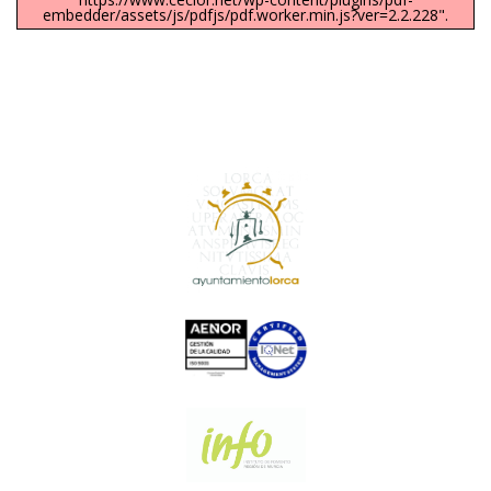
embedder/assets/js/pdfjs/pdf.worker.min.js?ver=2.2.228".