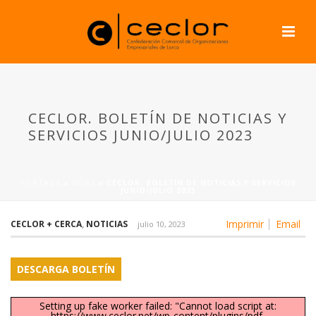
CECLOR. BOLETÍN DE NOTICIAS Y
SERVICIOS JUNIO/JULIO 2023
PORTADA
»
NEWS
»
CECLOR. BOLETÍN DE NOTICIAS Y SERVICIOS
JUNIO/JULIO 2023
Imprimir
Email
CECLOR + CERCA
,
NOTICIAS
julio 10, 2023
DESCARGA BOLETÍN
Setting up fake worker failed: "Cannot load script at:
https://www.ceclor.net/wp-content/plugins/pdf-