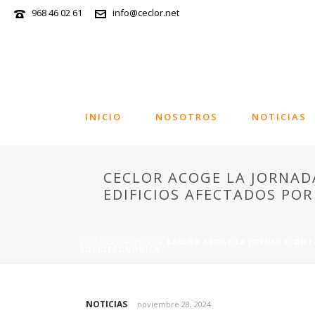
968 46 02 61
info@ceclor.net
INICIO
NOSOTROS
NOTICIAS
CECLOR ACOGE LA JORNAD
EDIFICIOS AFECTADOS PO
PORTADA
»
NEWS
»
CECLOR ACOGE LA JORNADA: DIR
SOCIOECONÓMICA
NOTICIAS
noviembre 28, 2024