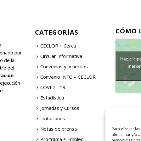
CÓMO 
CATEGORÍAS
n
CECLOR + Cerca
ionado por
Circular Informativa
Haz clic p
o de la
Convenios y acuerdos
market
tro del
ración
Convenio INFO – CECLOR
 ejecución
COVID – 19
de
Estadística
Jornadas y Cursos
Licitaciones
Notas de prensa
Para ofrecer las
almacenar y/o ac
Programa + Empleo
tecnologías nos