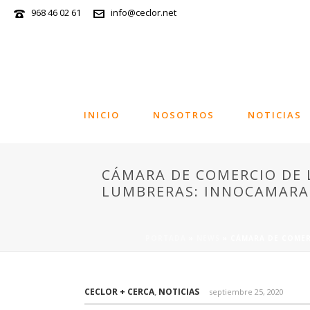
968 46 02 61
info@ceclor.net
INICIO
NOSOTROS
NOTICIAS
CÁMARA DE COMERCIO DE 
LUMBRERAS: INNOCAMARAS
PORTADA
»
NEWS
»
CÁMARA DE COMER
CECLOR + CERCA
,
NOTICIAS
septiembre 25, 2020