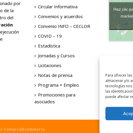
ionado por
Circular Informativa
Haz clic p
o de la
Convenios y acuerdos
market
tro del
ración
Convenio INFO – CECLOR
 ejecución
COVID – 19
de
Estadística
Jornadas y Cursos
Licitaciones
Notas de prensa
Para ofrecer las
almacenar y/o ac
Programa + Empleo
tecnologías nos
las identificacio
Promociones para
puede afectar ne
asociados
Acep
por ComarcalEcommerce