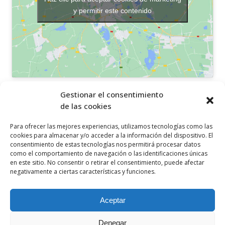
y permitir este contenido
OTROS ENLACES
Gestionar el consentimiento
de las cookies
Política de privacidad
Para ofrecer las mejores experiencias, utilizamos tecnologías como las
Política de cookies
cookies para almacenar y/o acceder a la información del dispositivo. El
consentimiento de estas tecnologías nos permitirá procesar datos
Aviso legal
como el comportamiento de navegación o las identificaciones únicas
en este sitio. No consentir o retirar el consentimiento, puede afectar
Canal ético
negativamente a ciertas características y funciones.
SÍGUENOS EN
Aceptar
Denegar