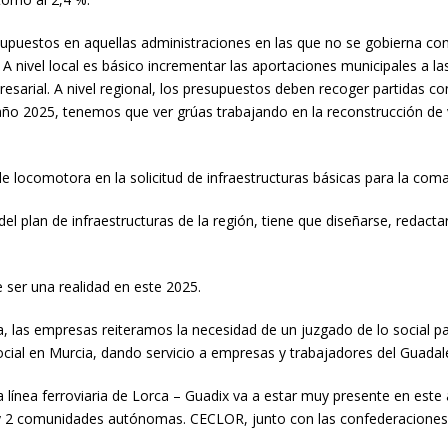
uestos en aquellas administraciones en las que no se gobierna con 
 A nivel local es básico incrementar las aportaciones municipales a l
resarial. A nivel regional, los presupuestos deben recoger partidas co
año 2025, tenemos que ver grúas trabajando en la reconstrucción de v
locomotora en la solicitud de infraestructuras básicas para la coma
el plan de infraestructuras de la región, tiene que diseñarse, redact
 ser una realidad en este 2025.
ia, las empresas reiteramos la necesidad de un juzgado de lo social 
cial en Murcia, dando servicio a empresas y trabajadores del Guadale
 la línea ferroviaria de Lorca – Guadix va a estar muy presente en e
 y 2 comunidades autónomas. CECLOR, junto con las confederaciones e