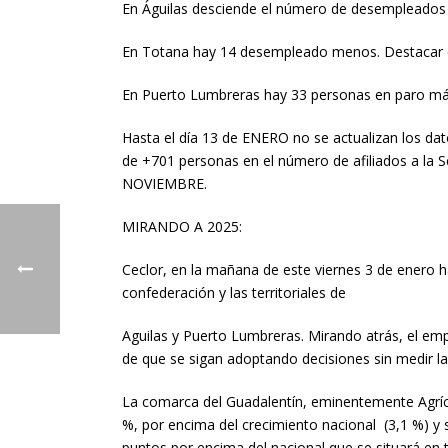
En Águilas desciende el número de desempleados 
En Totana hay 14 desempleado menos. Destacar el
En Puerto Lumbreras hay 33 personas en paro má
Hasta el día 13 de ENERO no se actualizan los 
de +701 personas en el número de afiliados a la S
NOVIEMBRE.
MIRANDO A 2025:
Ceclor, en la mañana de este viernes 3 de enero h
confederación y las territoriales de
Aguilas y Puerto Lumbreras. Mirando atrás, el emp
de que se sigan adoptando decisiones sin medir l
La comarca del Guadalentín, eminentemente Agríco
%, por encima del crecimiento nacional (3,1 %) y s
puntos por encima del nacional que se situará en t