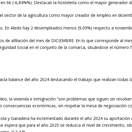
en 66 (-6,84%%). Destacan la hostelería como el mayor generador de
 sector de la agricultura como mayor creador de empleo en diciemb
s. En Aledo hay 2 desempleados menos (9,09%) respecto a noviembr
datos de afiliación del mes de DICIEMBRE. En lo que corresponde a
eguridad Social en el conjunto de la comarca, situándose el número f
acía balance del año 2024 destacando el trabajo que realizan todas la
leo, la vivienda e inmigración “son problemas que siguen sin resolv
as consecuencias económicas, sin respetar la mesa de negociación col
la y Ganadera ha incrementado durante el año 2024 su aportación al
e espera que para el año 2025 se reduzca el nivel de crecimiento, situ
orno al 2,4 %.