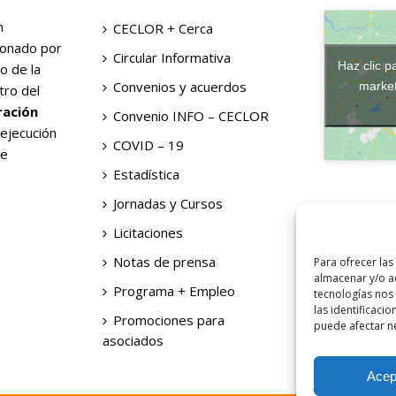
n
CECLOR + Cerca
ionado por
Circular Informativa
Haz clic p
o de la
Convenios y acuerdos
market
tro del
ración
Convenio INFO – CECLOR
 ejecución
COVID – 19
de
Estadística
Jornadas y Cursos
Licitaciones
Notas de prensa
Para ofrecer las
almacenar y/o ac
Programa + Empleo
tecnologías nos
las identificacio
Promociones para
puede afectar ne
asociados
Acep