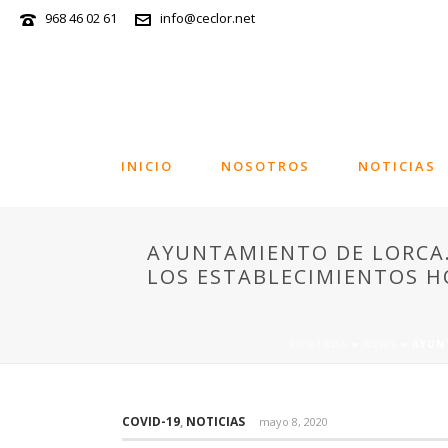
968 46 02 61
info@ceclor.net
INICIO
NOSOTROS
NOTICIAS
AYUNTAMIENTO DE LORCA.
LOS ESTABLECIMIENTOS H
PORTADA
»
NEWS
»
AYUNT
COVID-19
,
NOTICIAS
mayo 8, 2020