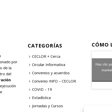
CÓMO 
CATEGORÍAS
n
CECLOR + Cerca
ionado por
Circular Informativa
Haz clic p
o de la
market
Convenios y acuerdos
tro del
ración
Convenio INFO – CECLOR
 ejecución
COVID – 19
de
Estadística
Jornadas y Cursos