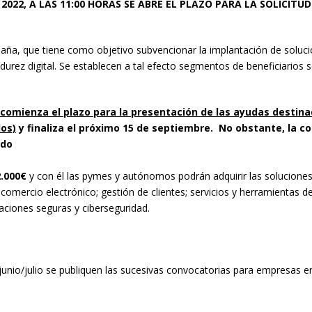
E 2022, A LAS 11:00 HORAS SE ABRE EL PLAZO PARA LA SOLICIT
spaña, que tiene como objetivo subvencionar la implantación de soluci
adurez digital. Se establecen a tal efecto segmentos de beneficiario
comienza el plazo para la presentación de las ayudas destinad
os)
y finaliza el próximo 15 de septiembre. No obstante, la c
ido
2.000€
y con él las pymes y autónomos podrán adquirir las soluciones 
comercio electrónico; gestión de clientes; servicios y herramientas de o
aciones seguras y ciberseguridad.
unio/julio se publiquen las sucesivas convocatorias para empresas e