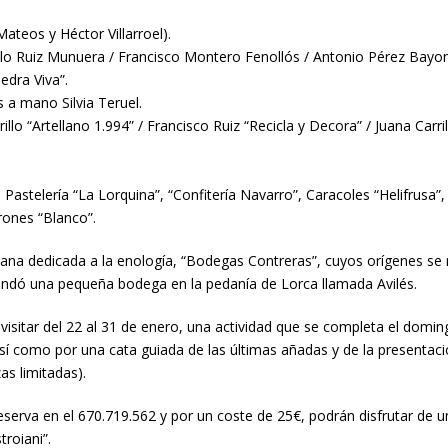
Mateos y Héctor Villarroel).
nolo Ruiz Munuera / Francisco Montero Fenollós / Antonio Pérez Bayo
edra Viva”.
a mano Silvia Teruel.
llo “Artellano 1.994” / Francisco Ruiz “Recicla y Decora” / Juana Carr
 Pastelería “La Lorquina”, “Confitería Navarro”, Caracoles “Helifrusa”,
rones “Blanco”.
tesana dedicada a la enología, “Bodegas Contreras”, cuyos orígenes se
fundó una pequeña bodega en la pedanía de Lorca llamada Avilés.
sitar del 22 al 31 de enero, una actividad que se completa el domingo
í como por una cata guiada de las últimas añadas y de la presentación
zas limitadas).
 reserva en el 670.719.562 y por un coste de 25€, podrán disfrutar de
roiani”.