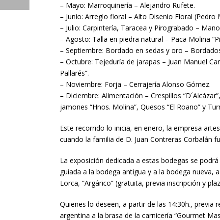
– Mayo: Marroquinería – Alejandro Rufete.
– Junio: Arreglo floral – Alto Disenio Floral (Pedro 
– Julio: Carpintería, Taracea y Pirograbado – Ma
– Agosto: Talla en piedra natural – Paca Molina “Pi
– Septiembre: Bordado en sedas y oro – Bordados 
– Octubre: Tejeduría de jarapas – Juan Manuel Carri
Pallarés”.
– Noviembre: Forja – Cerrajería Alonso Gómez.
– Diciembre: Alimentación – Crespillos “D´Alcázar”,
jamones “Hnos. Molina”, Quesos “El Roano” y Tur
Este recorrido lo inicia, en enero, la empresa ar
cuando la familia de D. Juan Contreras Corbalán 
La exposición dedicada a estas bodegas se podrá vi
guiada a la bodega antigua y a la bodega nueva, as
Lorca, “Argárico” (gratuita, previa inscripción y pla
Quienes lo deseen, a partir de las 14:30h., previa
argentina a la brasa de la carnicería “Gourmet Mast