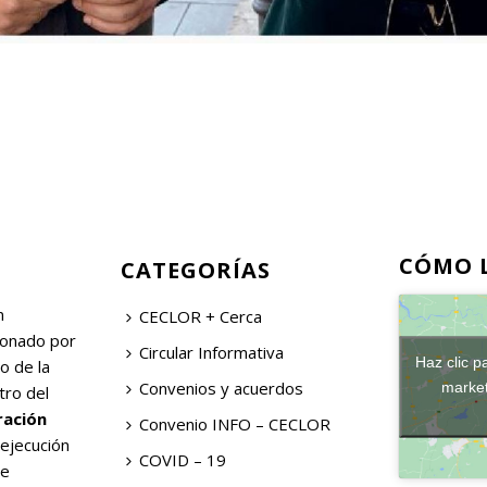
CÓMO 
CATEGORÍAS
n
CECLOR + Cerca
ionado por
Circular Informativa
Haz clic p
o de la
Convenios y acuerdos
market
tro del
ración
Convenio INFO – CECLOR
 ejecución
COVID – 19
de