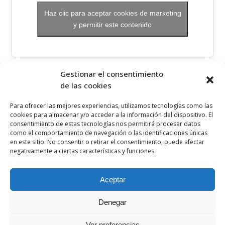
Haz clic para aceptar cookies de marketing
y permitir este contenido
OTROS ENLACES
Gestionar el consentimiento
de las cookies
Política de privacidad
Para ofrecer las mejores experiencias, utilizamos tecnologías como las
Política de cookies
cookies para almacenar y/o acceder a la información del dispositivo. El
consentimiento de estas tecnologías nos permitirá procesar datos
Aviso legal
como el comportamiento de navegación o las identificaciones únicas
en este sitio. No consentir o retirar el consentimiento, puede afectar
Canal ético
negativamente a ciertas características y funciones.
SÍGUENOS EN
Aceptar
Denegar
Ver preferencias