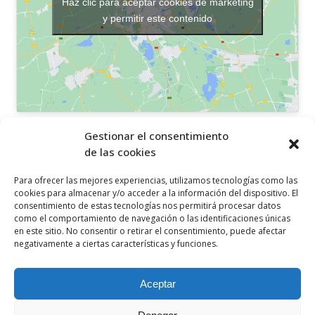
Haz clic para aceptar cookies de marketing
y permitir este contenido
OTROS ENLACES
Gestionar el consentimiento
de las cookies
Política de privacidad
Para ofrecer las mejores experiencias, utilizamos tecnologías como las
Política de cookies
cookies para almacenar y/o acceder a la información del dispositivo. El
consentimiento de estas tecnologías nos permitirá procesar datos
Aviso legal
como el comportamiento de navegación o las identificaciones únicas
en este sitio. No consentir o retirar el consentimiento, puede afectar
Canal ético
negativamente a ciertas características y funciones.
SÍGUENOS EN
Aceptar