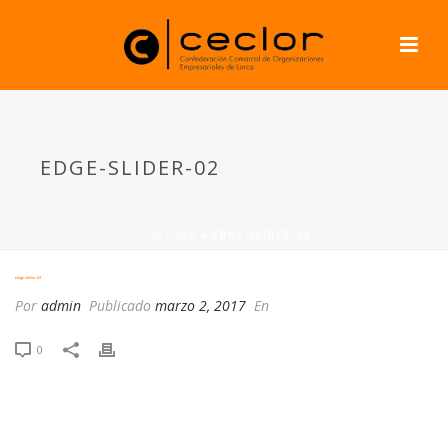
EDGE-SLIDER-02
PORTADA
»
EDGE-SLIDER-02
edge-slider-02
Por
admin
Publicado
marzo 2, 2017
En
0