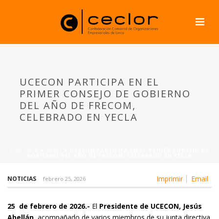
UCECON PARTICIPA EN EL
PRIMER CONSEJO DE GOBIERNO
DEL AÑO DE FRECOM,
CELEBRADO EN YECLA
PORTADA
»
NEWS
»
UCECON PARTICIPA EN EL PRIMER CONSEJO DE
GOBIERNO DEL AÑO DE FRECOM, CELEBRADO EN YECLA
Imprimir
Email
NOTICIAS
febrero 25, 2026
25 de febrero de 2026.-
El
Presidente de UCECON, Jesús
Abellán
, acompañado de varios miembros de su junta directiva