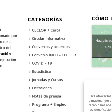
CÓMO 
CATEGORÍAS
n
CECLOR + Cerca
ionado por
Circular Informativa
Haz clic p
o de la
Convenios y acuerdos
market
tro del
ración
Convenio INFO – CECLOR
 ejecución
COVID – 19
de
Estadística
Jornadas y Cursos
Licitaciones
Notas de prensa
Para ofrecer las
almacenar y/o ac
Programa + Empleo
tecnologías nos
las identificacio