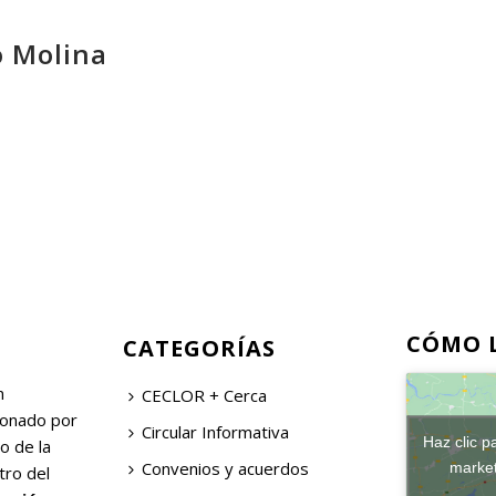
o Molina
CÓMO 
CATEGORÍAS
n
CECLOR + Cerca
ionado por
Circular Informativa
Haz clic p
o de la
Convenios y acuerdos
market
tro del