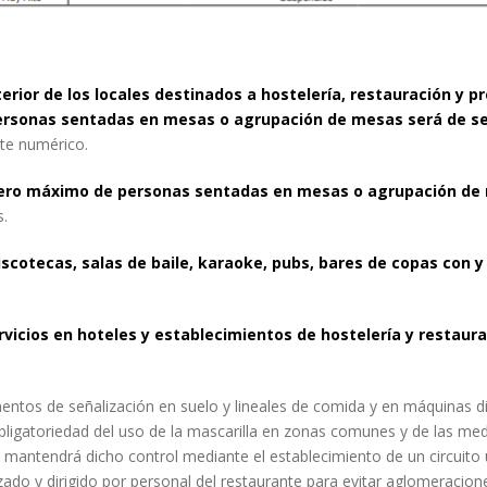
terior de los locales destinados a hostelería, restauración y p
rsonas sentadas en mesas o agrupación de mesas será de se
ite numérico.
número máximo de personas sentadas en mesas o agrupación de
s.
 discotecas, salas de baile, karaoke, pubs, bares de copas con
rvicios en hoteles y establecimientos de hostelería y restaur
mentos de señalización en suelo y lineales de comida y en máquinas 
ligatoriedad del uso de la mascarilla en zonas comunes y de las med
e mantendrá dicho control mediante el establecimiento de un circuito 
izado y dirigido por personal del restaurante para evitar aglomeracion