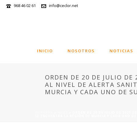
968 46 02 61
info@ceclor.net
INICIO
NOSOTROS
NOTICIAS
ORDEN DE 20 DE JULIO DE 
AL NIVEL DE ALERTA SANI
MURCIA Y CADA UNO DE SU
PORTADA
»
NEWS
»
ORDEN DE 20 DE JULIO DE 2021 D
SE ENCUENTRA LA REGIÓN DE MURCIA Y CADA UNO DE 