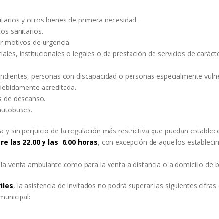
arios y otros bienes de primera necesidad.
tos sanitarios.
or motivos de urgencia.
iales, institucionales o legales o de prestación de servicios de carác
ndientes, personas con discapacidad o personas especialmente vulne
 debidamente acreditada.
as de descanso.
autobuses.
 y sin perjuicio de la regulación más restrictiva que puedan establec
re las 22.00 y las 6.00 horas
, con excepción de aquellos estableci
a la venta ambulante como para la venta a distancia o a domicilio de b
iles
, la asistencia de invitados no podrá superar las siguientes cifra
 municipal: