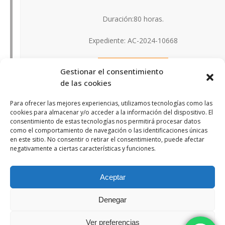
Duración:80 horas.
Expediente: AC-2024-10668
Preinscribirse
Gestionar el consentimiento
de las cookies
SEGURIDAD INFORMÁTICA
Para ofrecer las mejores experiencias, utilizamos tecnologías como las
cookies para almacenar y/o acceder a la información del dispositivo. El
consentimiento de estas tecnologías nos permitirá procesar datos
MÁS INFORMACIÓN
como el comportamiento de navegación o las identificaciones únicas
en este sitio. No consentir o retirar el consentimiento, puede afectar
Duración: 500 horas.
negativamente a ciertas características y funciones.
Expediente: AC-202410691
Aceptar
Preinscribirse
Denegar
Ver preferencias